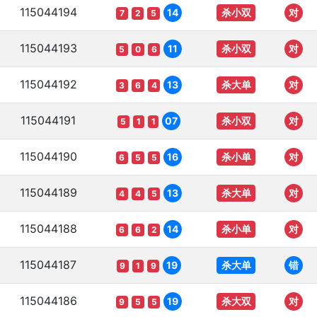
115044194
杀小双
14
对
7
2
5
115044193
杀小双
11
对
5
0
6
115044192
杀大单
13
对
3
6
4
115044191
杀小双
07
对
5
1
1
115044190
杀小单
16
对
6
5
5
115044189
杀大单
13
对
4
4
5
115044188
杀小单
14
对
6
6
2
115044187
杀大单
19
错
9
1
9
115044186
杀大双
19
对
9
5
5