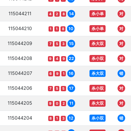
115044211
杀小单
14
对
4
2
8
115044210
杀小单
10
对
1
1
8
115044209
杀大双
15
对
7
5
3
115044208
杀小双
22
对
9
4
9
115044207
杀大双
16
错
6
9
1
115044206
杀小双
17
对
7
5
5
115044205
杀大双
11
对
9
0
2
115044204
杀小双
12
错
8
1
3