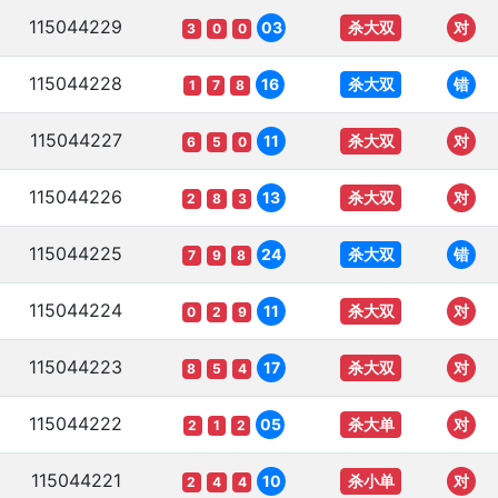
115044229
杀大双
03
对
3
0
0
115044228
杀大双
16
错
1
7
8
115044227
杀大双
11
对
6
5
0
115044226
杀大双
13
对
2
8
3
115044225
杀大双
24
错
7
9
8
115044224
杀大双
11
对
0
2
9
115044223
杀大双
17
对
8
5
4
115044222
杀大单
05
对
2
1
2
115044221
杀小单
10
对
2
4
4