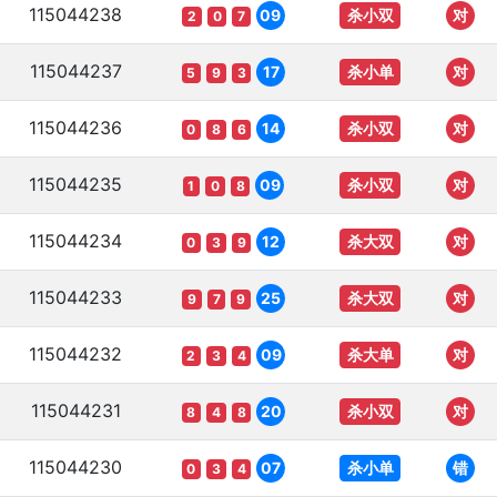
115044238
杀小双
09
对
2
0
7
115044237
杀小单
17
对
5
9
3
115044236
杀小双
14
对
0
8
6
115044235
杀小双
09
对
1
0
8
115044234
杀大双
12
对
0
3
9
115044233
杀大双
25
对
9
7
9
115044232
杀大单
09
对
2
3
4
115044231
杀小双
20
对
8
4
8
115044230
杀小单
07
错
0
3
4