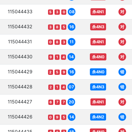
115044433
杀4N1
08
对
5
3
0
115044432
杀4N3
16
对
3
8
5
115044431
杀4N1
11
对
0
8
3
115044430
杀4N0
14
对
9
1
4
115044429
杀4N0
16
错
2
5
9
115044428
杀4N3
07
错
2
1
4
115044427
杀4N1
20
对
6
7
7
115044426
杀4N2
14
错
0
9
5
115044425
杀4N0
18
对