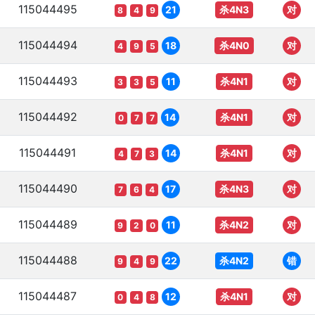
115044495
杀4N3
21
对
8
4
9
115044494
杀4N0
18
对
4
9
5
115044493
杀4N1
11
对
3
3
5
115044492
杀4N1
14
对
0
7
7
115044491
杀4N1
14
对
4
7
3
115044490
杀4N3
17
对
7
6
4
115044489
杀4N2
11
对
9
2
0
115044488
杀4N2
22
错
9
4
9
115044487
杀4N1
12
对
0
4
8