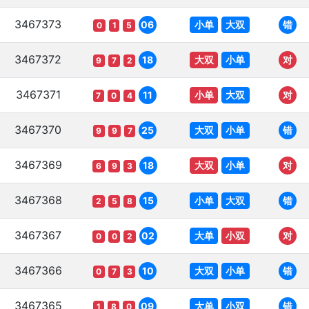
3467373
小单
大双
06
错
0
1
5
3467372
大双
小单
18
对
9
7
2
3467371
小单
大双
11
对
7
0
4
3467370
大双
小单
25
错
9
9
7
3467369
大双
小单
18
对
6
9
3
3467368
小单
大双
15
错
2
5
8
3467367
大单
小双
02
对
0
0
2
3467366
大双
小单
10
错
0
7
3
3467365
大单
小双
09
错
1
8
0