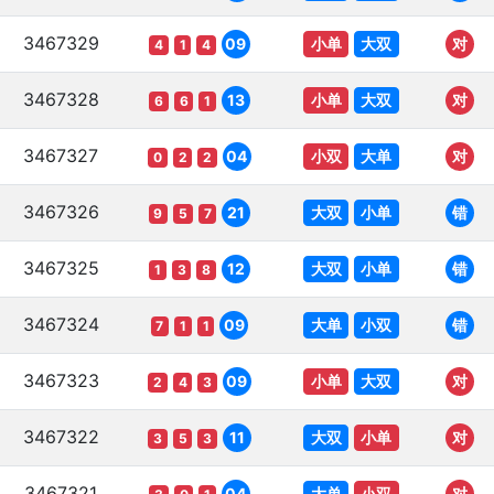
3467329
小单
大双
09
对
4
1
4
3467328
小单
大双
13
对
6
6
1
3467327
小双
大单
04
对
0
2
2
3467326
大双
小单
21
错
9
5
7
3467325
大双
小单
12
错
1
3
8
3467324
大单
小双
09
错
7
1
1
3467323
小单
大双
09
对
2
4
3
3467322
大双
小单
11
对
3
5
3
3467321
大单
小双
04
对