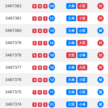
3467382
大单
小双
08
对
0
6
2
3467381
大单
小双
12
对
4
5
3
3467380
大单
小双
14
错
3
8
3
3467379
小单
大双
18
对
6
5
7
3467378
大双
小单
16
对
8
4
4
3467377
小单
大双
16
对
8
8
0
3467376
大单
小双
13
错
4
6
3
3467375
大单
小双
11
错
7
4
0
3467374
大双
小单
10
错
3
5
2