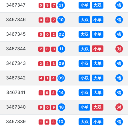
3467347
小单
大双
21
错
5
9
7
3467346
大双
小单
10
错
0
3
7
3467345
大双
小单
02
错
0
0
2
3467344
大双
小单
11
对
2
6
3
3467343
小双
大单
09
错
2
4
3
3467342
小双
大单
09
错
4
1
4
3467341
小双
大单
14
错
1
5
8
3467340
小单
大双
18
对
9
0
9
3467339
大双
小单
10
错
1
6
3